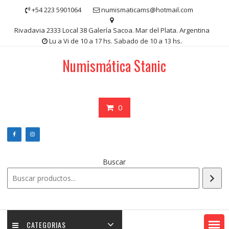
Saltar
+54 223 5901064
numismaticams@hotmail.com
contenido
Rivadavia 2333 Local 38 Galería Sacoa. Mar del Plata. Argentina
Lu a Vi de 10 a 17 hs. Sabado de 10 a 13 hs.
Numismática Stanic
0
Buscar
CATEGORIAS