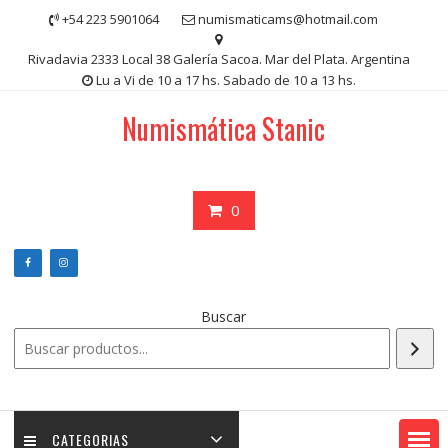
Saltar
+54 223 5901064
numismaticams@hotmail.com
contenido
Rivadavia 2333 Local 38 Galería Sacoa. Mar del Plata. Argentina
Lu a Vi de 10 a 17 hs. Sabado de 10 a 13 hs.
Numismática Stanic
0
Buscar
CATEGORIAS