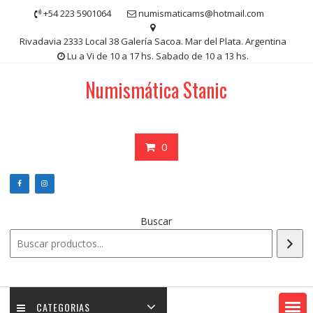
Saltar
+54 223 5901064
numismaticams@hotmail.com
contenido
Rivadavia 2333 Local 38 Galería Sacoa. Mar del Plata. Argentina
Lu a Vi de 10 a 17 hs. Sabado de 10 a 13 hs.
Numismática Stanic
0
Buscar
CATEGORIAS