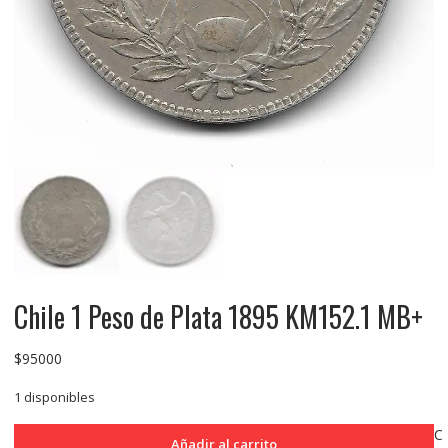
Chile 1 Peso de Plata 1895 KM152.1 MB+
$
95000
1 disponibles
Chile
C
Añadir al carrito