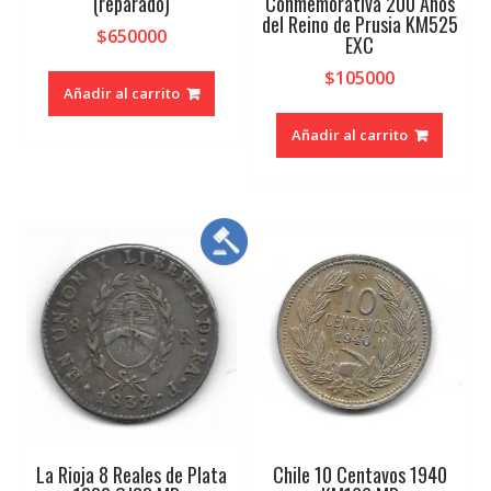
(reparado)
Conmemorativa 200 Años
del Reino de Prusia KM525
$
650000
EXC
$
105000
Añadir al carrito
Añadir al carrito
La Rioja 8 Reales de Plata
Chile 10 Centavos 1940