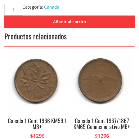
Canada
Categoría:
Canada
25
Cents
Añadir al carrito
de
Productos relacionados
Plata
1952
KM44
MB-
cantidad
Canada 1 Cent 1966 KM59.1
Canada 1 Cent 1967/1867
MB+
KM65 Conmemorativo MB+
$
1296
$
1296