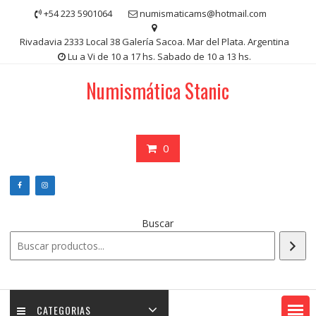
Saltar
+54 223 5901064
numismaticams@hotmail.com
contenido
Rivadavia 2333 Local 38 Galería Sacoa. Mar del Plata. Argentina
Lu a Vi de 10 a 17 hs. Sabado de 10 a 13 hs.
Numismática Stanic
0
Buscar
CATEGORIAS