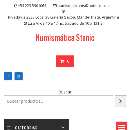
Saltar
+54 223 5901064
numismaticams@hotmail.com
contenido
Rivadavia 2333 Local 38 Galería Sacoa. Mar del Plata. Argentina
Lu a Vi de 10 a 17 hs. Sabado de 10 a 13 hs.
Numismática Stanic
0
Buscar
CATEGORIAS