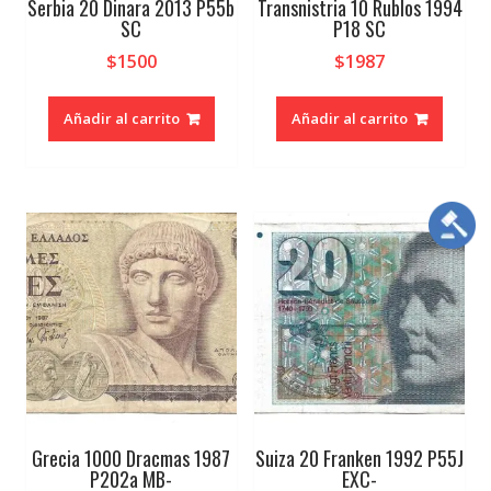
Serbia 20 Dinara 2013 P55b
Transnistria 10 Rublos 1994
SC
P18 SC
$
1500
$
1987
Añadir al carrito
Añadir al carrito
Grecia 1000 Dracmas 1987
Suiza 20 Franken 1992 P55J
P202a MB-
EXC-