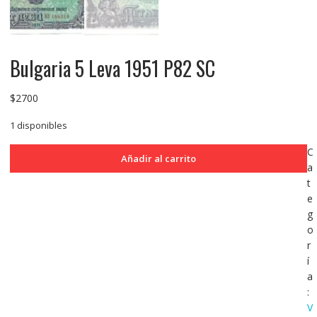
Bulgaria 5 Leva 1951 P82 SC
$
2700
1 disponibles
Bulgaria
C
Añadir al carrito
5
a
Leva
t
1951
e
P82
g
SC
o
cantidad
r
í
a
:
V