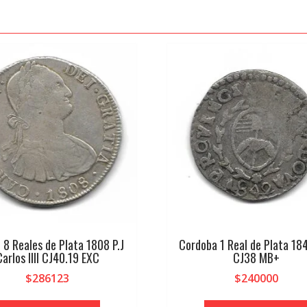
 8 Reales de Plata 1808 P.J
Cordoba 1 Real de Plata 18
Carlos IIII CJ40.19 EXC
CJ38 MB+
$
286123
$
240000