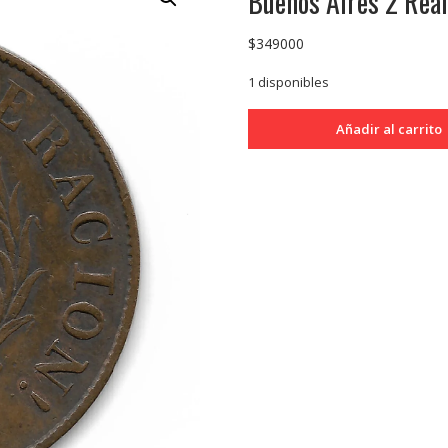
Buenos Aires 2 Rea
$
349000
1 disponibles
Buenos
Añadir al carrito
Aires
2
Reales
1844
CJ15.1.1
Muy
Escaso
EXC+
cantidad