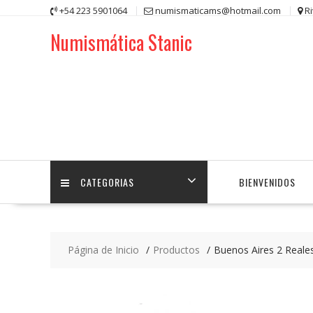
Saltar
+54 223 5901064
numismaticams@hotmail.com
R
contenido
Numismática Stanic
CATEGORIAS
BIENVENIDOS
Página de Inicio
Productos
Buenos Aires 2 Reale