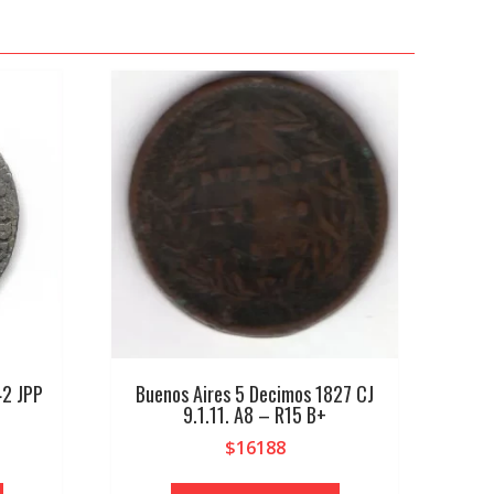
42 JPP
Buenos Aires 5 Decimos 1827 CJ
9.1.11. A8 – R15 B+
$
16188