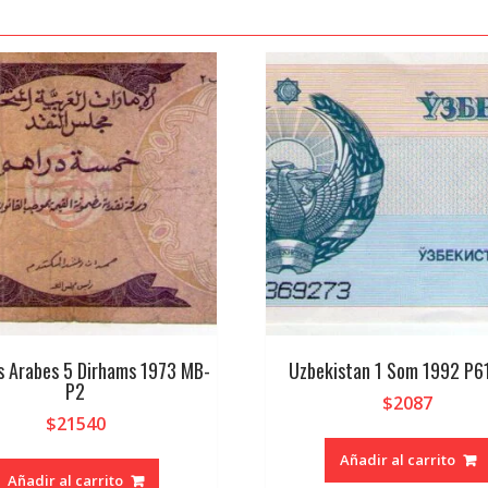
s Arabes 5 Dirhams 1973 MB-
Uzbekistan 1 Som 1992 P6
P2
$
2087
$
21540
Añadir al carrito
Añadir al carrito