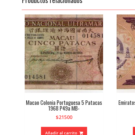
Macao Colonia Portuguesa 5 Patacas
Emirato
1968 P49a MB-
$
21500
Añadir al carrito