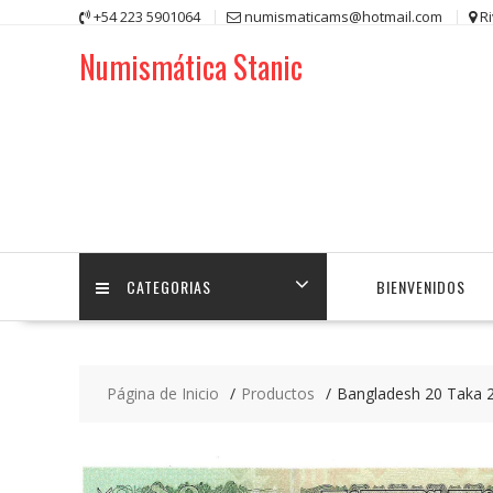
Saltar
+54 223 5901064
numismaticams@hotmail.com
R
contenido
Numismática Stanic
CATEGORIAS
BIENVENIDOS
Página de Inicio
Productos
Bangladesh 20 Taka 