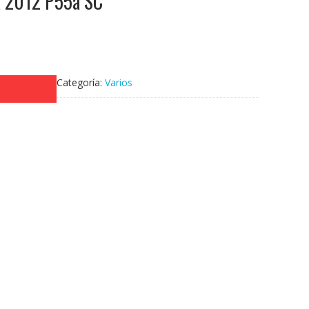
a 2012 P55a SC
Categoría:
Varios