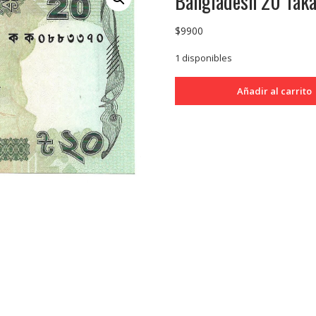
Bangladesh 20 Tak
$
9900
1 disponibles
Bangladesh
Añadir al carrito
20
Taka
2012
P55a
SC
cantidad