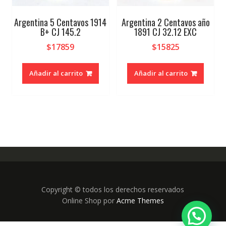
Argentina 5 Centavos 1914
Argentina 2 Centavos año
B+ CJ 145.2
1891 CJ 32.12 EXC
$
17859
$
15825
Añadir al carrito
Añadir al carrito
Copyright © todos los derechos reservados
Online Shop por
Acme Themes