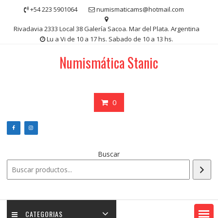
Saltar
+54 223 5901064
numismaticams@hotmail.com
contenido
Rivadavia 2333 Local 38 Galería Sacoa. Mar del Plata. Argentina
Lu a Vi de 10 a 17 hs. Sabado de 10 a 13 hs.
Numismática Stanic
0
Buscar
CATEGORIAS