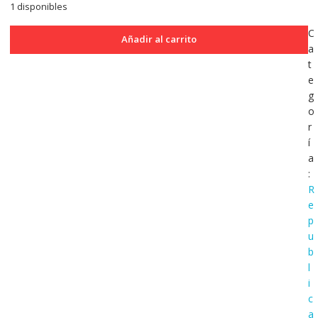
1 disponibles
Argentina
C
Añadir al carrito
Ensayo
a
50
t
Centavos
e
de
g
Plata
o
1880
r
acuñacion
í
privada
a
SC
:
cantidad
R
e
p
u
b
l
i
c
a