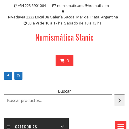
Saltar
+54 223 5901064
numismaticams@hotmail.com
contenido
Rivadavia 2333 Local 38 Galería Sacoa. Mar del Plata. Argentina
Lu a Vi de 10 a 17 hs. Sabado de 10 a 13 hs.
Numismática Stanic
0
Buscar
CATEGORIAS