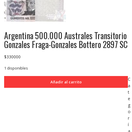
Argentina 500.000 Australes Transitorio
Gonzales Fraga-Gonzales Bottero 2897 SC
$
330000
1 disponibles
Argentina
C
Añadir al carrito
500.000
a
Australes
t
Transitorio
e
Gonzales
g
Fraga-
o
Gonzales
r
Bottero
í
2897
a