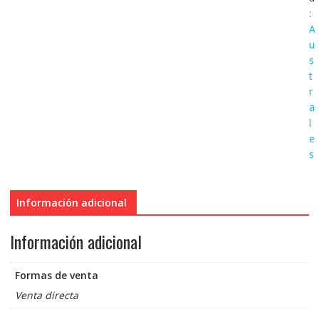
SC
:
cantidad
A
u
s
t
r
a
l
e
s
Información adicional
Información adicional
Formas de venta
Venta directa