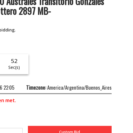
 Australes Transitorio Gonzales
ottero 2897 MB-
bidding.
51
Sec(s)
6 22:05
Timezone:
America/Argentina/Buenos_Aires
en met.
Custom Bid