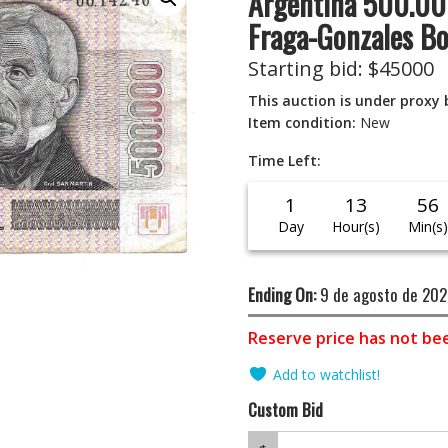
Argentina 500.000
Fraga-Gonzales B
Starting bid
:
$
45000
This auction is under proxy 
Item condition:
New
Time Left:
1
13
56
Day
Hour(s)
Min(s)
Ending On:
9 de agosto de 202
Reserve price has not be
Add to watchlist!
Custom Bid