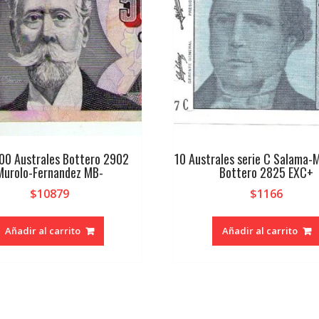
00 Australes Bottero 2902
10 Australes serie C Salama-
Murolo-Fernandez MB-
Bottero 2825 EXC+
$
10879
$
1166
Añadir al carrito
Añadir al carrito