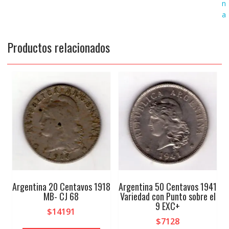
n
a
Productos relacionados
Argentina 20 Centavos 1918
Argentina 50 Centavos 1941
MB- CJ 68
Variedad con Punto sobre el
9 EXC+
$
14191
$
7128