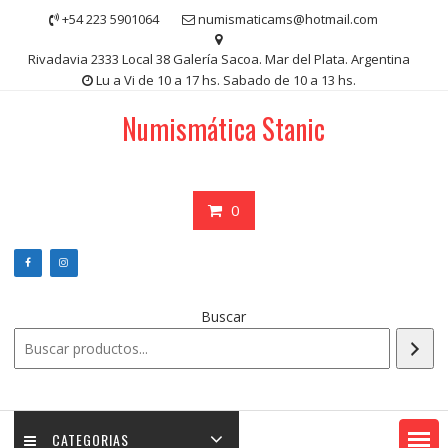
Saltar
+54 223 5901064
numismaticams@hotmail.com
contenido
Rivadavia 2333 Local 38 Galería Sacoa. Mar del Plata. Argentina
Lu a Vi de 10 a 17 hs. Sabado de 10 a 13 hs.
Numismática Stanic
0
Buscar
CATEGORIAS