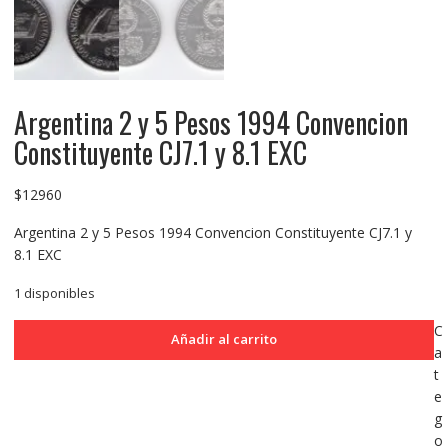
Argentina 2 y 5 Pesos 1994 Convencion
Constituyente CJ7.1 y 8.1 EXC
$
12960
Argentina 2 y 5 Pesos 1994 Convencion Constituyente CJ7.1 y
8.1 EXC
1 disponibles
Argentina
C
Añadir al carrito
2
a
y
t
5
e
Pesos
g
1994
o