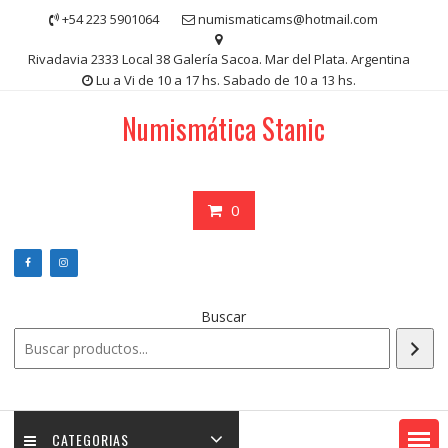
Saltar
+54 223 5901064
numismaticams@hotmail.com
contenido
Rivadavia 2333 Local 38 Galería Sacoa. Mar del Plata. Argentina
Lu a Vi de 10 a 17 hs. Sabado de 10 a 13 hs.
Numismática Stanic
0
Buscar
CATEGORIAS