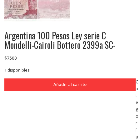
Argentina 100 Pesos Ley serie C
Mondelli-Cairoli Bottero 2399a SC-
$
7500
1 disponibles
Argentina
C
Añadir al carrito
100
a
Pesos
t
Ley
e
serie
g
C
o
Mondelli-
r
Cairoli
í
Bottero
a