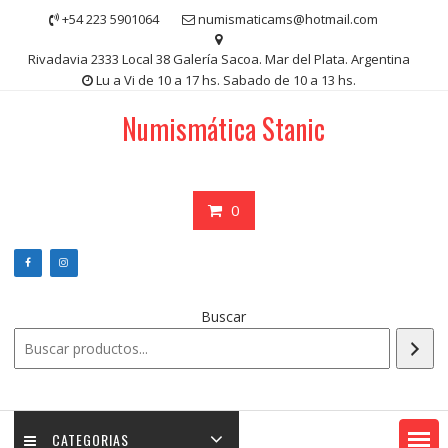
Saltar
+54 223 5901064
numismaticams@hotmail.com
contenido
Rivadavia 2333 Local 38 Galería Sacoa. Mar del Plata. Argentina
Lu a Vi de 10 a 17 hs. Sabado de 10 a 13 hs.
Numismática Stanic
0
Buscar
CATEGORIAS