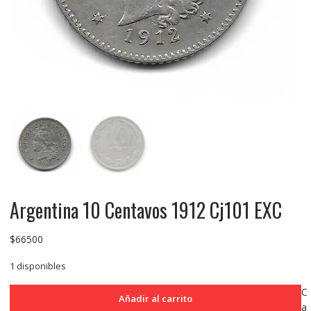
Argentina 10 Centavos 1912 Cj101 EXC
$
66500
1 disponibles
Argentina
C
Añadir al carrito
10
a