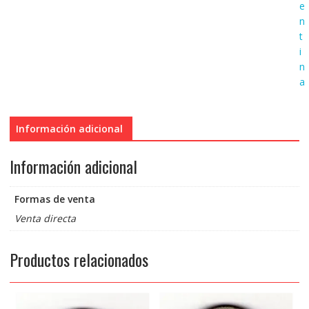
e
n
t
i
n
a
Información adicional
Información adicional
Formas de venta
Venta directa
Productos relacionados