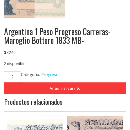
Argentina 1 Peso Progreso Carreras-
Maroglio Bottero 1833 MB-
$
3240
2 disponibles
Argentina
Categoría:
Progreso
1
Peso
Añadir al carrito
Progreso
Productos relacionados
Carreras-
Maroglio
Bottero
1833
MB-