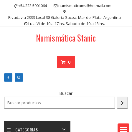
Saltar
+54 223 5901064
numismaticams@hotmail.com
contenido
Rivadavia 2333 Local 38 Galería Sacoa. Mar del Plata. Argentina
Lu a Vi de 10 a 17 hs. Sabado de 10 a 13 hs.
Numismática Stanic
0
Buscar
CATEGORIAS