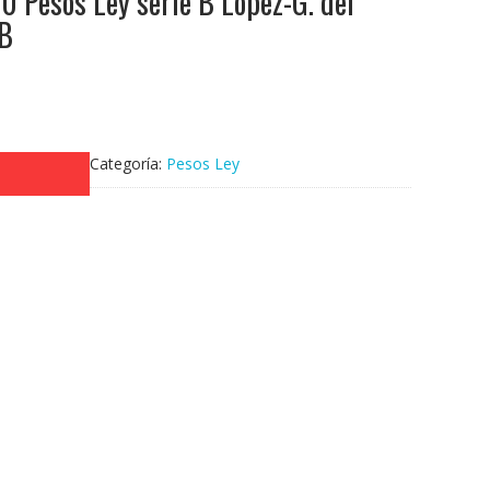
 Pesos Ley serie B Lopez-G. del
 B
Categoría:
Pesos Ley