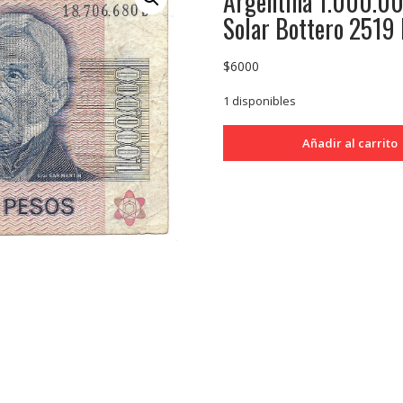
Argentina 1.000.000
Solar Bottero 2519
$
6000
1 disponibles
Argentina
Añadir al carrito
1.000.000
Pesos
Ley
serie
B
Lopez-
G.
del
Solar
Bottero
2519
B
cantidad