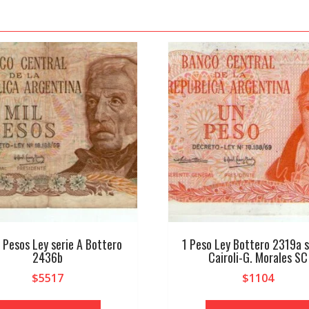
 Pesos Ley serie A Bottero
1 Peso Ley Bottero 2319a s
2436b
Cairoli-G. Morales SC
$
5517
$
1104