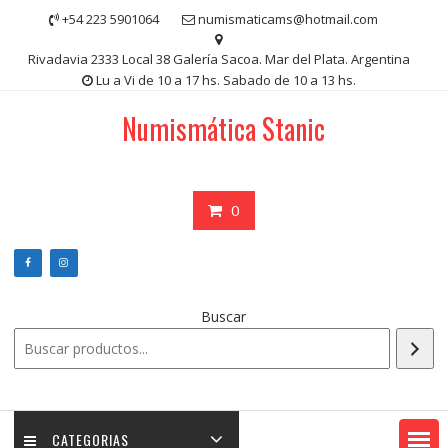
Saltar
+54 223 5901064
numismaticams@hotmail.com
contenido
Rivadavia 2333 Local 38 Galería Sacoa. Mar del Plata. Argentina
Lu a Vi de 10 a 17 hs. Sabado de 10 a 13 hs.
Numismática Stanic
0
Buscar
CATEGORIAS