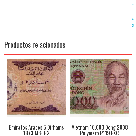
r
i
o
s
Productos relacionados
Emiratos Arabes 5 Dirhams
Vietnam 10.000 Dong 2008
1973 MB- P2
Polymero P119 EXC