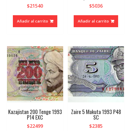
$
21540
$
5036
Añadir al carrito
Añadir al carrito
Kazajistan 200 Tenge 1993
Zaire 5 Makuta 1993 P48
P14 EXC
SC
$
22499
$
2385