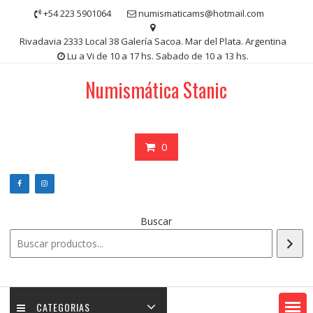
Saltar
+54 223 5901064
numismaticams@hotmail.com
contenido
Rivadavia 2333 Local 38 Galería Sacoa. Mar del Plata. Argentina
Lu a Vi de 10 a 17 hs. Sabado de 10 a 13 hs.
Numismática Stanic
0
Buscar
CATEGORIAS