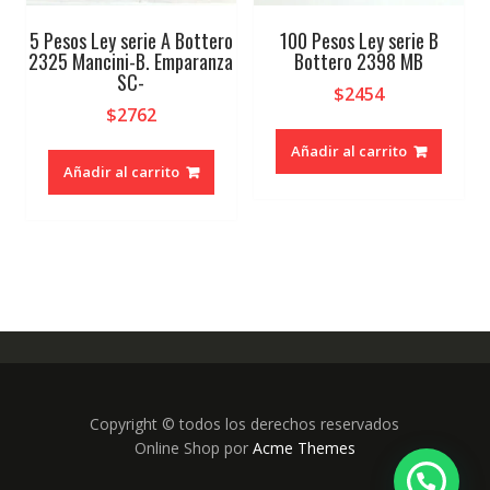
5 Pesos Ley serie A Bottero
100 Pesos Ley serie B
2325 Mancini-B. Emparanza
Bottero 2398 MB
SC-
$
2454
$
2762
Añadir al carrito
Añadir al carrito
Copyright © todos los derechos reservados
Online Shop por
Acme Themes