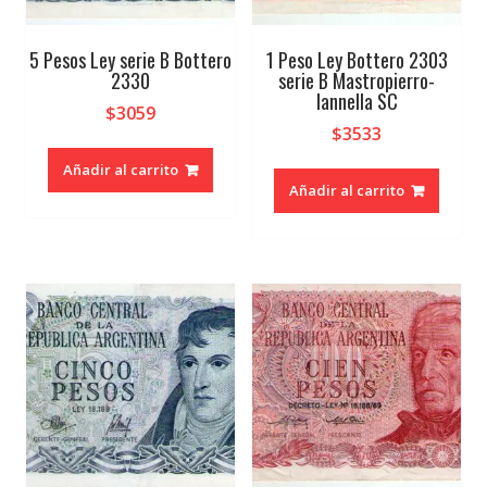
5 Pesos Ley serie B Bottero
1 Peso Ley Bottero 2303
2330
serie B Mastropierro-
Iannella SC
$
3059
$
3533
Añadir al carrito
Añadir al carrito