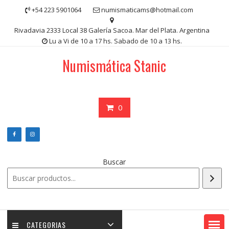
Saltar
+54 223 5901064
numismaticams@hotmail.com
contenido
Rivadavia 2333 Local 38 Galería Sacoa. Mar del Plata. Argentina
Lu a Vi de 10 a 17 hs. Sabado de 10 a 13 hs.
Numismática Stanic
0
Buscar
CATEGORIAS