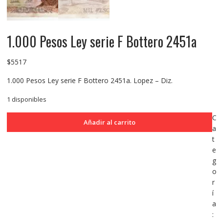
1.000 Pesos Ley serie F Bottero 2451a
$
5517
1.000 Pesos Ley serie F Bottero 2451a. Lopez – Diz.
1 disponibles
1.000
C
Añadir al carrito
Pesos
a
Ley
t
serie
e
F
g
Bottero
o
2451a
r
cantidad
í
a
: